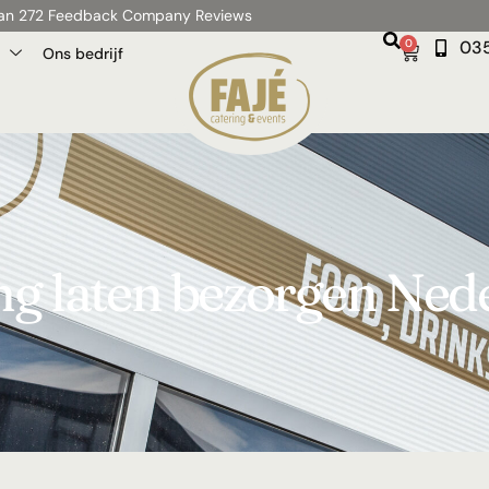
 van 272 Feedback Company Reviews
0
035
Ons bedrijf
ng laten bezorgen Ned