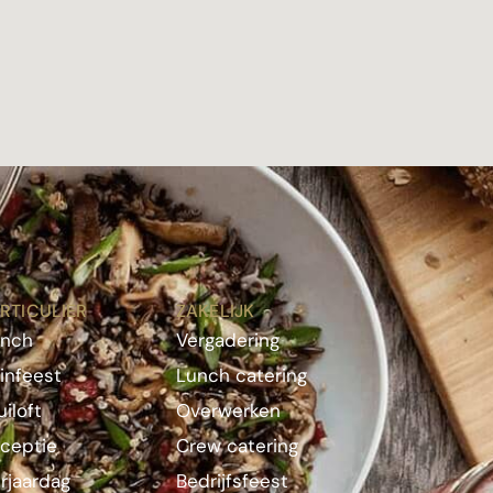
RTICULIER
ZAKELIJK
unch
Vergadering
infeest
Lunch catering
uiloft
Overwerken
ceptie
Crew catering
rjaardag
Bedrijfsfeest