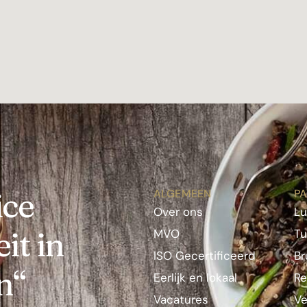
ice
ALGEMEEN
PA
Over ons
L
it in
MVO
Tu
ISO Gecertificeerd
Br
n“
Eerlijk en lokaal
Re
Vacatures
Ve