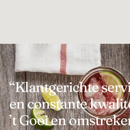
“Klantgerichte serv
en constante kwalite
’t Gooi en omstreke