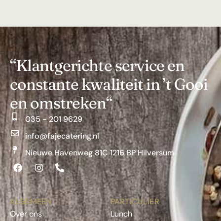
“Klantgerichte service en
constante kwaliteit in ’t Gooi
en omstreken“
035 - 201 9629
info@fajecatering.nl
Nieuwe Havenweg 81C 1216 BP Hilversum
ALGEMEEN
PARTICULIER
Over ons
Lunch