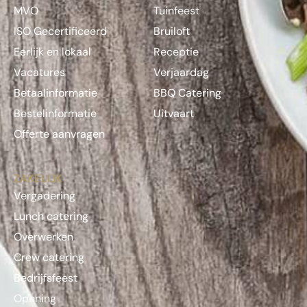
MVO
Tuinfeest
ISO Gecertificeerd
Bruiloft
Eerlijk en lokaal
Receptie
Vacatures
Verjaardag
Betaalinformatie
BBQ Catering
Bestelinformatie
Uitvaart
Offerte aanvragen
ZAKELIJK
Vergadering
Lunch catering
Overwerken
Crew catering
Bedrijfsfeest
Opening