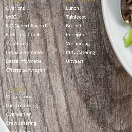
ALGEMEEN
PARTICULIER
Over ons
Lunch
MVO
Tuinfeest
ISO Gecertificeerd
Bruiloft
Eerlijk en lokaal
Receptie
Vacatures
Verjaardag
Betaalinformatie
BBQ Catering
Bestelinformatie
Uitvaart
Offerte aanvragen
ZAKELIJK
Vergadering
Lunch catering
Overwerken
Crew catering
Bedrijfsfeest