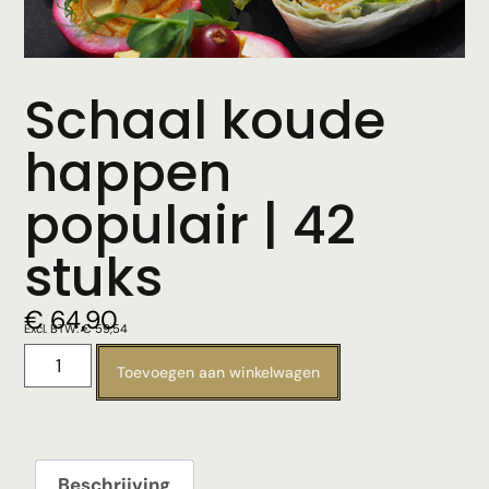
Schaal koude
happen
populair | 42
stuks
€
64,90
Excl. BTW:
€
59,54
Toevoegen aan winkelwagen
Beschrijving