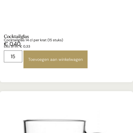
Cocktailglas
Cocktailglas 14 cl per krat (15 stuks)
€
0,40
Excl. BTW:
€
0,33
Toevoegen aan winkelwagen