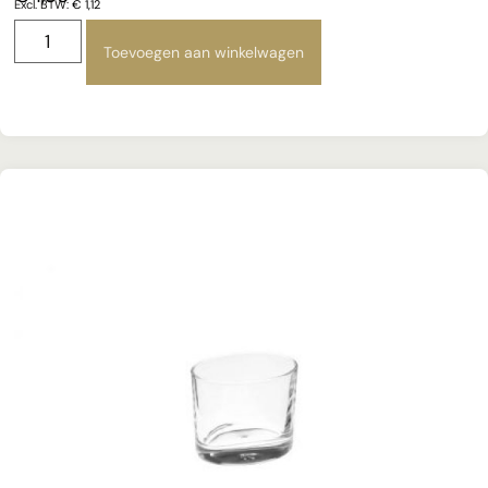
Excl. BTW:
€
1,12
Toevoegen aan winkelwagen