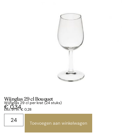
Wijnglas 29 cl Bouquet
Wijnglas 29 cl per krat (24 stuks)
€
0,34
Excl. BTW:
€
0,28
Toevoegen aan winkelwagen