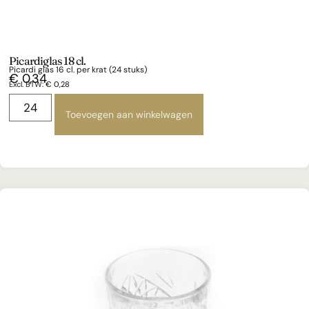
Picardiglas 18 cl.
Picardi glas 16 cl. per krat (24 stuks)
€
0,34
Excl. BTW:
€
0,28
Toevoegen aan winkelwagen