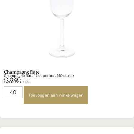
Champagne flûte
Champagne flûte 17 cl. per krat (40 stuks)
€
0,40
Excl. BTW:
€
0,33
Toevoegen aan winkelwagen