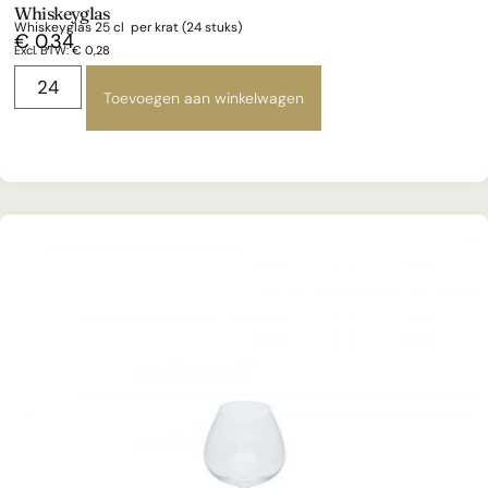
Whiskeyglas
Whiskeyglas 25 cl per krat (24 stuks)
€
0,34
Excl. BTW:
€
0,28
Toevoegen aan winkelwagen