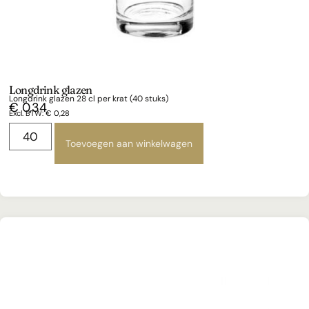
Longdrink glazen
Longdrink glazen 28 cl per krat (40 stuks)
€
0,34
Excl. BTW:
€
0,28
Toevoegen aan winkelwagen