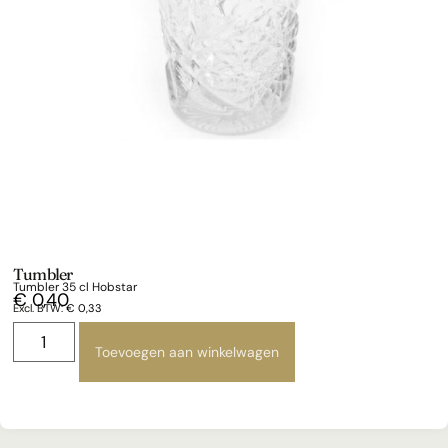
Tumbler
Tumbler 35 cl Hobstar
€
0,40
Excl. BTW:
€
0,33
Toevoegen aan winkelwagen