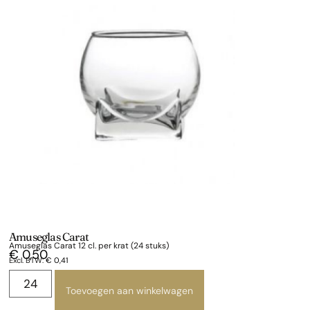
Amuseglas Carat
Amuseglas Carat 12 cl. per krat (24 stuks)
€
0,50
Excl. BTW:
€
0,41
Toevoegen aan winkelwagen