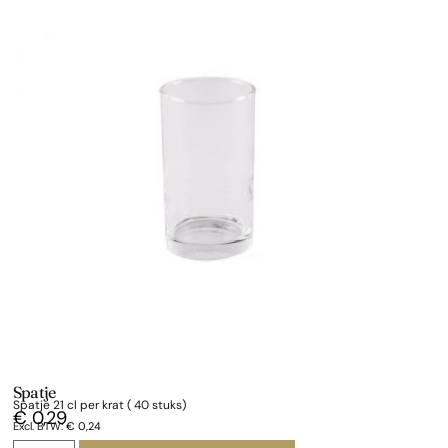
Spatje
Spatje 21 cl per krat ( 40 stuks)
€
0,29
Excl. BTW:
€
0,24