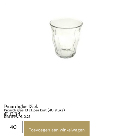
Picardiglas 13 cl.
Picardi glas 13 cl. per krat (40 stuks)
€
0,34
Excl. BTW:
€
0,28
Toevoegen aan winkelwagen