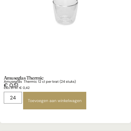
Amuseglas Thermic
Amuseglas Thermic 12 cl per krat (24 stuks)
€
0,51
Excl. BTW:
€
0,42
Toevoegen aan winkelwagen