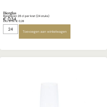
Bierglas
Bierglazen 28 cl per krat (24 stuks)
€
0,34
Excl. BTW:
€
0,28
Toevoegen aan winkelwagen