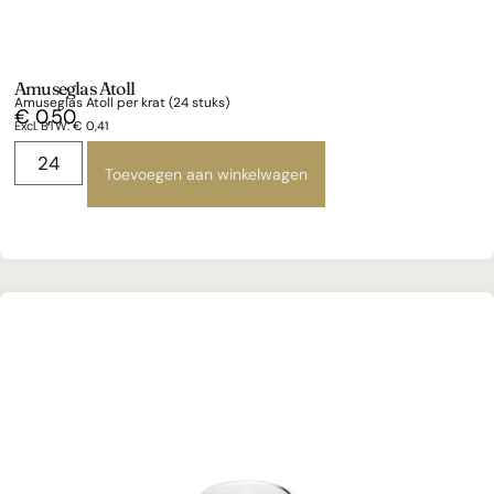
Amuseglas Atoll
Amuseglas Atoll per krat (24 stuks)
€
0,50
Excl. BTW:
€
0,41
Toevoegen aan winkelwagen