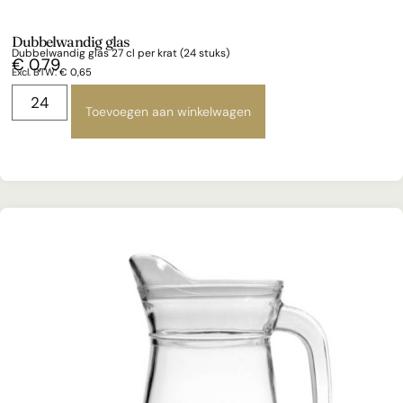
Dubbelwandig glas
Dubbelwandig glas 27 cl per krat (24 stuks)
€
0,79
Excl. BTW:
€
0,65
Toevoegen aan winkelwagen