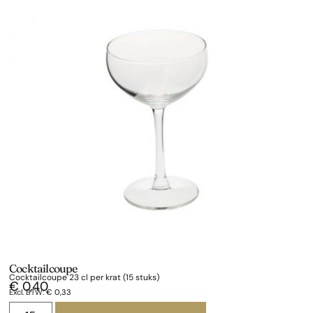
Cocktailcoupe
Cocktailcoupe 23 cl per krat (15 stuks)
€
0,40
Excl. BTW:
€
0,33