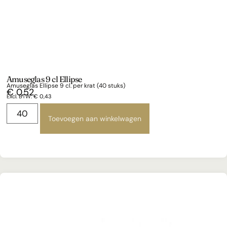
Amuseglas 9 cl Ellipse
Amuseglas Ellipse 9 cl. per krat (40 stuks)
€
0,52
Excl. BTW:
€
0,43
Toevoegen aan winkelwagen