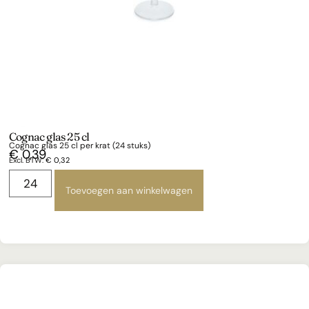
Cognac glas 25 cl
Cognac glas 25 cl per krat (24 stuks)
€
0,39
Excl. BTW:
€
0,32
Toevoegen aan winkelwagen