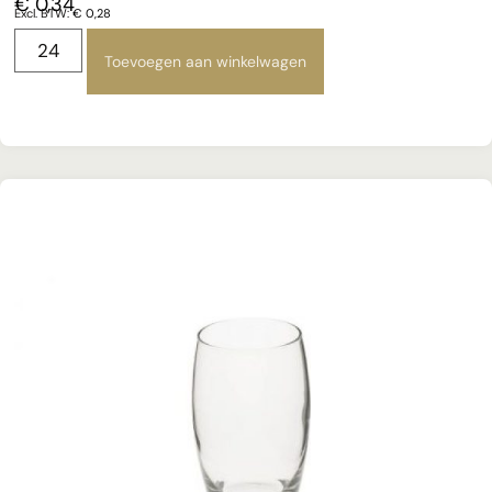
€
0,34
Excl. BTW:
€
0,28
Toevoegen aan winkelwagen