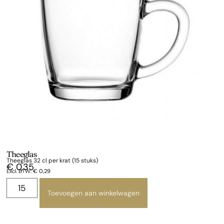
Theeglas
Theeglas 32 cl per krat (15 stuks)
€
0,35
Excl. BTW:
€
0,29
Toevoegen aan winkelwagen