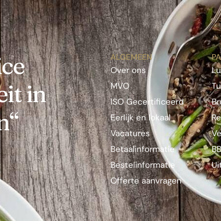
ice
ALGEMEEN
PA
Over ons
L
it in
MVO
Tu
ISO Gecertificeerd
Br
n“
Eerlijk en lokaal
Re
Vacatures
Ve
Betaalinformatie
BB
Bestelinformatie
Ui
Offerte aanvragen