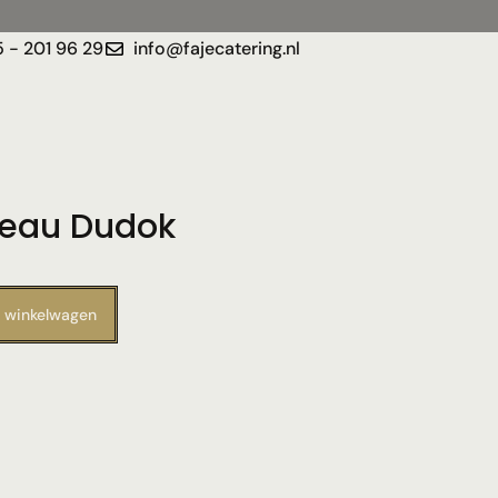
 - 201 96 29
info@fajecatering.nl
teau Dudok
 winkelwagen