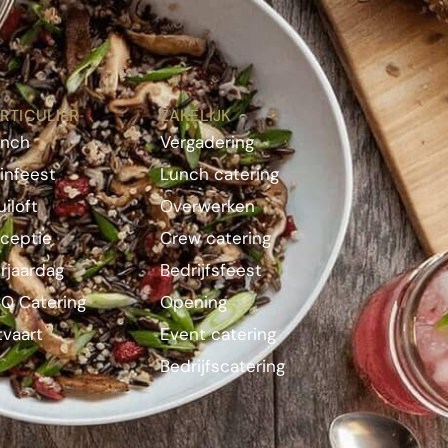
RTICULIER
ZAKELIJK
unch
Vergadering
infeest
Lunch catering
uiloft
Overwerken
ceptie
Crew catering
rjaardag
Bedrijfsfeest
Q Catering
Opening
tvaart
Event catering
Bedrijfscatering