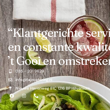
“Klantgerichte serv
en constante kwalite
’t Gooi en omstreke
035 - 201 9629
info@fajecatering.nl
Nieuwe Havenweg 81C 1216 BP Hilversum