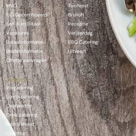
MVO
Tuinfeest
ISO Gecertificeerd
Bruiloft
Eerlijk en lokaal
Receptie
Vacatures
Verjaardag
Betaalinformatie
BBQ Catering
Bestelinformatie
Uitvaart
Offerte aanvragen
ZAKELIJK
Vergadering
Lunch catering
Overwerken
Crew catering
Bedrijfsfeest
Opening