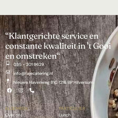
“Klantgerichte service en
constante kwaliteit in ’t Gooi
en omstreken“
035 - 201 9629
info@fajecatering.nl
Nieuwe Havenweg 81C 1216 BP Hilversum
ALGEMEEN
PARTICULIER
Over ons
Lunch