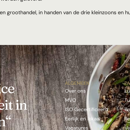
 een groothandel, in handen van de drie kleinzoons en
ice
ALGEMEEN
PA
Over ons
L
it in
MVO
Tu
ISO Gecertificeerd
Br
n“
Eerlijk en lokaal
Re
Vacatures
Ve