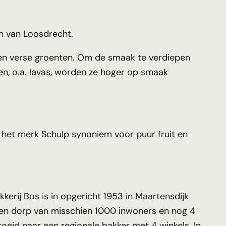
n van Loosdrecht.
 en verse groenten. Om de smaak te verdiepen
den, o.a. lavas, worden ze hoger op smaak
t het merk Schulp synoniem voor puur fruit en
kkerij Bos is in opgericht 1953 in Maartensdijk
 een dorp van misschien 1000 inwoners en nog 4
groeid naar een regionale bakker met 4 winkels. In