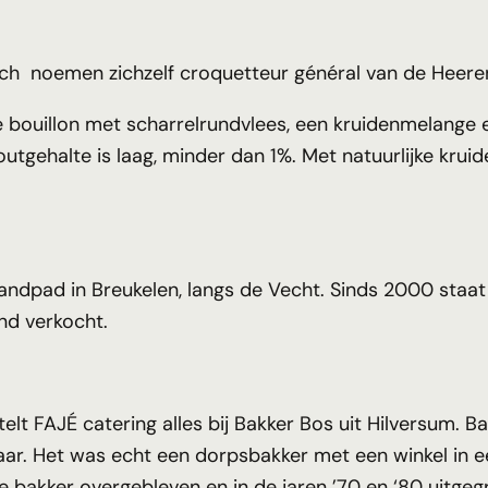
ch noemen zichzelf croquetteur général van de Heere
e bouillon met scharrelrundvlees, een kruidenmelange
tgehalte is laag, minder dan 1%. Met natuurlijke krui
 Zandpad in Breukelen, langs de Vecht. Sinds 2000 staa
nd verkocht.
lt FAJÉ catering alles bij Bakker Bos uit Hilversum. Ba
naar. Het was echt een dorpsbakker met een winkel in
ige bakker overgebleven en in de jaren ’70 en ‘80 uitge