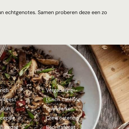
 hun echtgenotes. Samen proberen deze een zo
RTICULIER
ZAKELIJK
unch
Vergadering
infeest
Lunch catering
uiloft
Overwerken
ceptie
Crew catering
rjaardag
Bedrijfsfeest