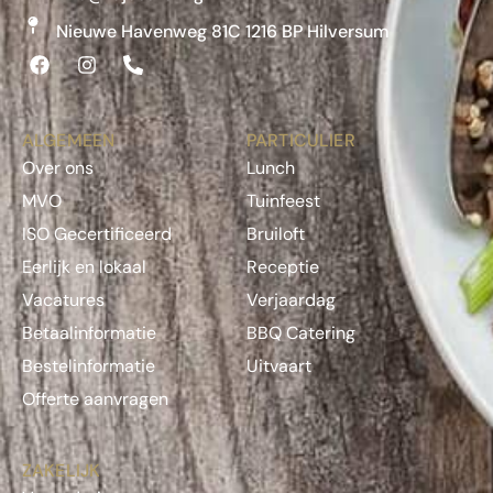
Nieuwe Havenweg 81C 1216 BP Hilversum
ALGEMEEN
PARTICULIER
Over ons
Lunch
MVO
Tuinfeest
ISO Gecertificeerd
Bruiloft
Eerlijk en lokaal
Receptie
Vacatures
Verjaardag
Betaalinformatie
BBQ Catering
Bestelinformatie
Uitvaart
Offerte aanvragen
ZAKELIJK