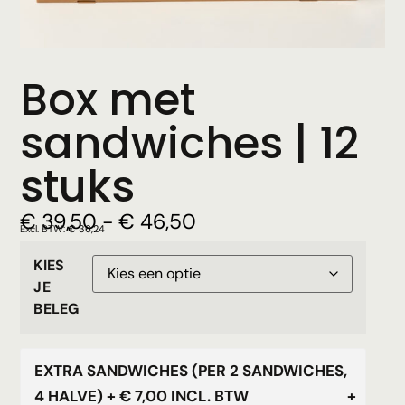
Box met
sandwiches | 12
stuks
€
39,50
-
€
46,50
Excl. BTW:
€
36,24
KIES
JE
BELEG
EXTRA SANDWICHES (PER 2 SANDWICHES,
4 HALVE)
+ € 7,00 INCL. BTW