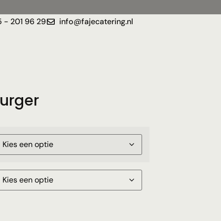
 - 201 96 29
info@fajecatering.nl
burger