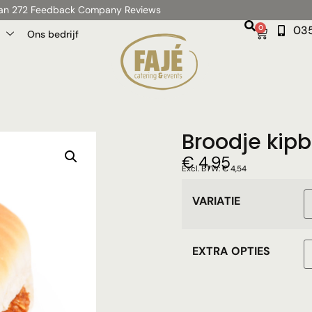
 van 272 Feedback Company Reviews
0
035
Ons bedrijf
Broodje kip
€
4,95
Excl. BTW:
€
4,54
VARIATIE
EXTRA OPTIES