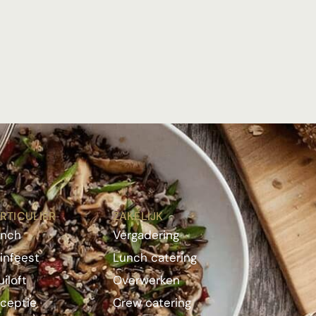
RTICULIER
ZAKELIJK
unch
Vergadering
infeest
Lunch catering
uiloft
Overwerken
ceptie
Crew catering