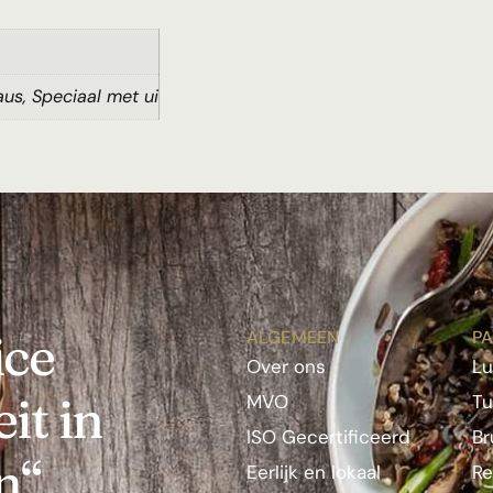
us, Speciaal met ui
ice
ALGEMEEN
PA
Over ons
L
it in
MVO
Tu
ISO Gecertificeerd
Br
n“
Eerlijk en lokaal
Re