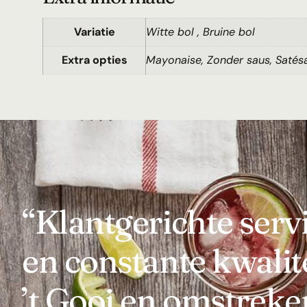
Variatie
Witte bol , Bruine bol
Extra opties
Mayonaise, Zonder saus, Satésa
“Klantgerichte serv
en constante kwalite
’t Gooi en omstreke