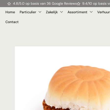
4.8/5.0 op basis van 36 Google Reviews
9.4/10 op basis
Home
Particulier
Zakelijk
Assortiment
Verhuur
Contact