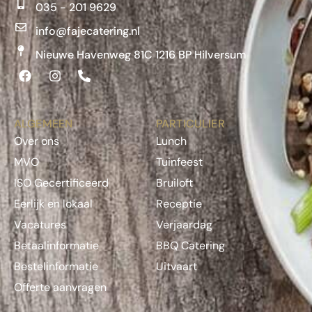
035 - 201 9629
info@fajecatering.nl
Nieuwe Havenweg 81C 1216 BP Hilversum
ALGEMEEN
PARTICULIER
Over ons
Lunch
MVO
Tuinfeest
ISO Gecertificeerd
Bruiloft
Eerlijk en lokaal
Receptie
Vacatures
Verjaardag
Betaalinformatie
BBQ Catering
Bestelinformatie
Uitvaart
Offerte aanvragen