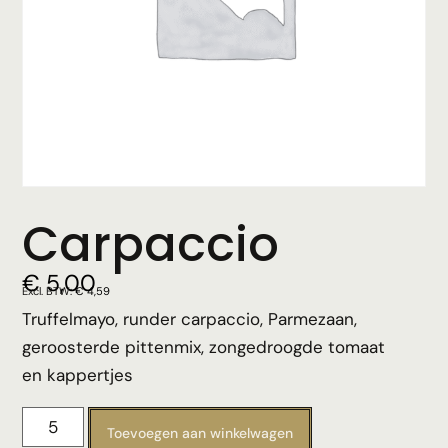
Carpaccio
€
5,00
Excl. BTW:
€
4,59
Truffelmayo, runder carpaccio, Parmezaan,
geroosterde pittenmix, zongedroogde tomaat
en kappertjes
Toevoegen aan winkelwagen