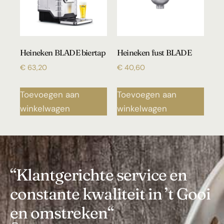
Heineken BLADE biertap
Heineken fust BLADE
€
63,20
€
40,60
Toevoegen aan
Toevoegen aan
winkelwagen
winkelwagen
“Klantgerichte service en
constante kwaliteit in ’t Gooi
en omstreken“