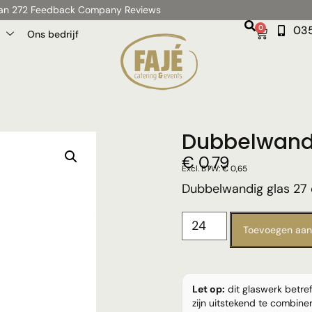
 van 272 Feedback Company Reviews
0
035
Ons bedrijf
Dubbelwand
€
0,79
Excl. BTW:
€
0,65
Dubbelwandig glas 27 c
Toevoegen aan
Let op:
dit glaswerk betre
zijn uitstekend te combin