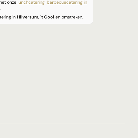
 met onze
lunchcatering
,
barbecuecatering in
g
.
tering in
Hilversum
,
't Gooi
en omstreken.