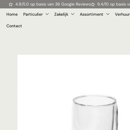
4.8/5.0 op basis van 36 Google Reviews
9.4/10 op basis
Home
Particulier
Zakelijk
Assortiment
Verhuur
Contact