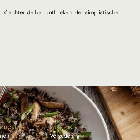
l of achter de bar ontbreken. Het simplistische
RTICULIER
ZAKELIJK
unch
Vergadering