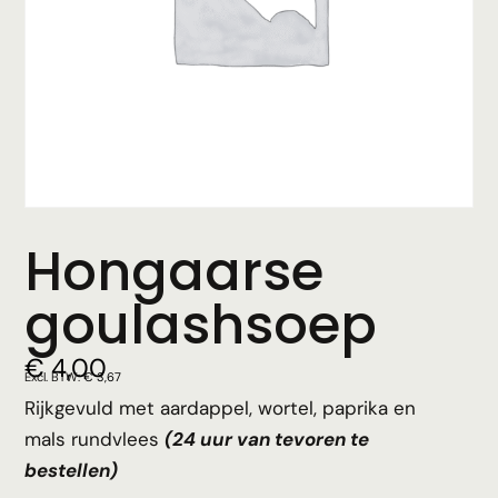
Hongaarse
goulashsoep
€
4,00
Excl. BTW:
€
3,67
Rijkgevuld met aardappel, wortel, paprika en
mals rundvlees
(24 uur van tevoren te
bestellen)