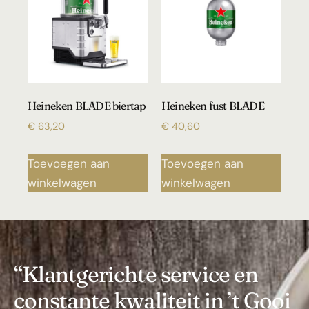
Heineken BLADE biertap
Heineken fust BLADE
€
63,20
€
40,60
Toevoegen aan
Toevoegen aan
winkelwagen
winkelwagen
“Klantgerichte service en
constante kwaliteit in ’t Gooi