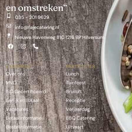
en omstreken“
035 - 201 9629
info@fajecatering.nl
Nieuwe Havenweg 81C 1216 BP Hilversum
ALGEMEEN
PARTICULIER
Over ons
Lunch
MVO
Tuinfeest
ISO Gecertificeerd
Bruiloft
Eerlijk en lokaal
Receptie
Vacatures
Verjaardag
Betaalinformatie
BBQ Catering
Bestelinformatie
Uitvaart