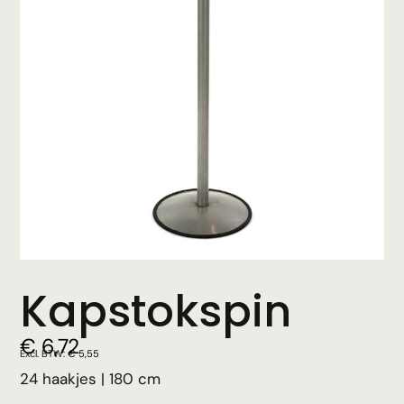
Kapstokspin
€
6,72
Excl. BTW:
€
5,55
24 haakjes | 180 cm