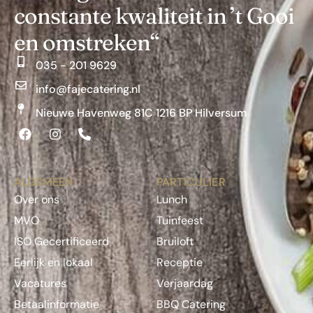
constante kwaliteit in ’t Gooi
en omstreken“
035 - 201 9629
info@fajecatering.nl
Nieuwe Havenweg 81C 1216 BP Hilversum
ALGEMEEN
PARTICULIER
Over ons
Lunch
MVO
Tuinfeest
ISO Gecertificeerd
Bruiloft
Eerlijk en lokaal
Receptie
Vacatures
Verjaardag
Betaalinformatie
BBQ Catering