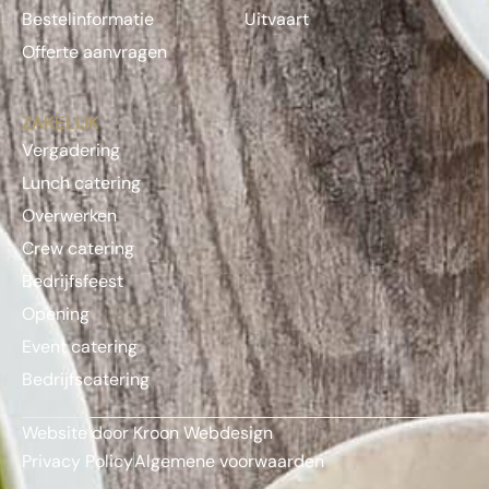
Bestelinformatie
Uitvaart
Offerte aanvragen
ZAKELIJK
Vergadering
Lunch catering
Overwerken
Crew catering
Bedrijfsfeest
Opening
Event catering
Bedrijfscatering
Website door Kroon Webdesign
Privacy Policy
Algemene voorwaarden