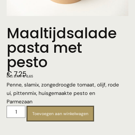
Maaltijdsalade
pasta met
pesto
€
7,25
Excl. BTW:
€
6,65
Penne, slamix, zongedroogde tomaat, olijf, rode
ui, pittenmix, huisgemaakte pesto en
Parmezaan
Toevoegen aan winkelwagen