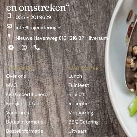
en omstreken“
035 - 201 9629
info@fajecatering.nl
Nieuwe Havenweg 81C 1216 BP Hilversum
ALGEMEEN
PARTICULIER
Over ons
Lunch
MVO
Tuinfeest
ISO Gecertificeerd
Bruiloft
Eerlijk en lokaal
Receptie
Vacatures
Verjaardag
Betaalinformatie
BBQ Catering
Bestelinformatie
Uitvaart