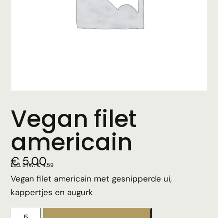
Vegan filet
americain
€
5,00
Excl. BTW:
€
4,59
Vegan filet americain met gesnipperde ui,
kappertjes en augurk