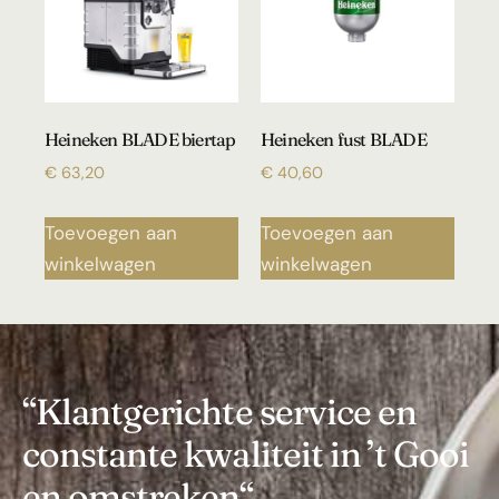
Heineken BLADE biertap
Heineken fust BLADE
€
63,20
€
40,60
Toevoegen aan
Toevoegen aan
winkelwagen
winkelwagen
“Klantgerichte service en
constante kwaliteit in ’t Gooi
en omstreken“