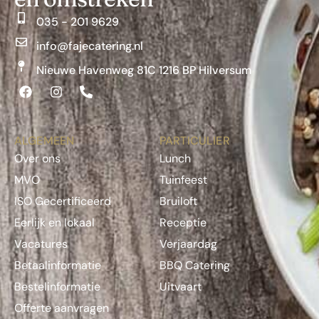
035 - 201 9629
info@fajecatering.nl
Nieuwe Havenweg 81C 1216 BP Hilversum
ALGEMEEN
PARTICULIER
Over ons
Lunch
MVO
Tuinfeest
ISO Gecertificeerd
Bruiloft
Eerlijk en lokaal
Receptie
Vacatures
Verjaardag
Betaalinformatie
BBQ Catering
Bestelinformatie
Uitvaart
Offerte aanvragen