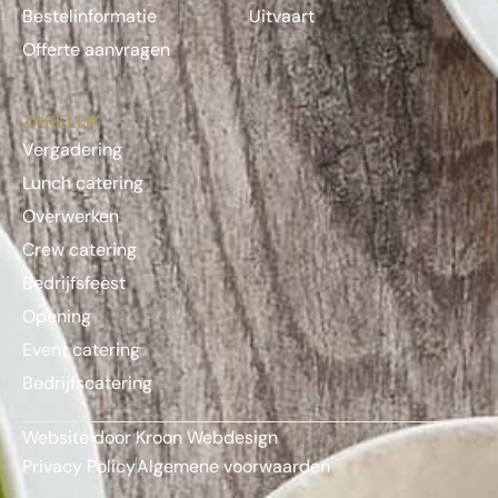
Bestelinformatie
Uitvaart
Offerte aanvragen
ZAKELIJK
Vergadering
Lunch catering
Overwerken
Crew catering
Bedrijfsfeest
Opening
Event catering
Bedrijfscatering
Website door Kroon Webdesign
Privacy Policy
Algemene voorwaarden