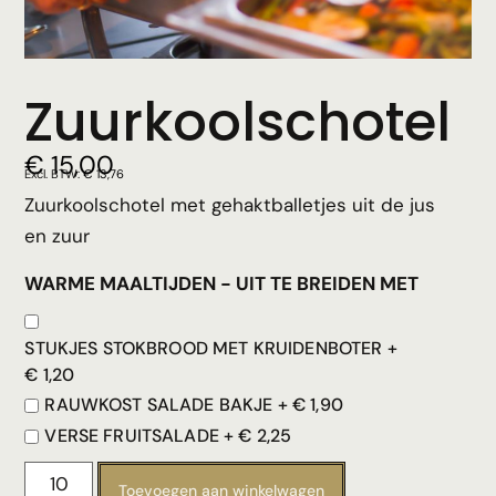
Zuurkoolschotel
€
15,00
Excl. BTW:
€
13,76
Zuurkoolschotel met gehaktballetjes uit de jus
en zuur
WARME MAALTIJDEN - UIT TE BREIDEN MET
STUKJES STOKBROOD MET KRUIDENBOTER +
€
1,20
RAUWKOST SALADE BAKJE +
€
1,90
VERSE FRUITSALADE +
€
2,25
Toevoegen aan winkelwagen