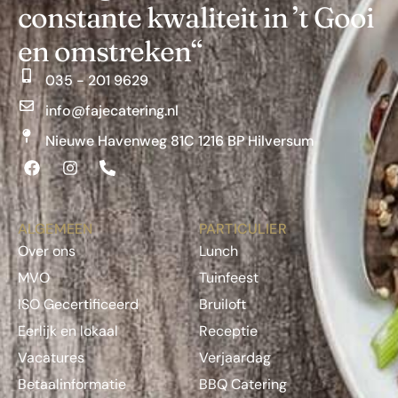
constante kwaliteit in ’t Gooi
en omstreken“
035 - 201 9629
info@fajecatering.nl
Nieuwe Havenweg 81C 1216 BP Hilversum
ALGEMEEN
PARTICULIER
Over ons
Lunch
MVO
Tuinfeest
ISO Gecertificeerd
Bruiloft
Eerlijk en lokaal
Receptie
Vacatures
Verjaardag
Betaalinformatie
BBQ Catering